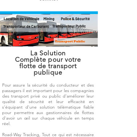
Location de Véhicule
Mining
Police & Sécurité
Transporteur Public
Transporteur de Carburant
La Solution
Complète
pour votre
flotte de transport
publique
Pour assure la sécurité du conducteur et des
passagers il est important pour les compagnies
des transport privé ou public d’améliorer leur
qualité de sécurité et leur efficacité en
s’équipant d'une solution télématique fiable
pour permettre aux gestionnaires de flottes
d'avoir un œil sur chaque véhicule en temps
réel.
Road-Way Tracking, Tout ce qui est nécessaire